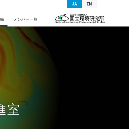
JA
EN
織
メンバー一覧
進室