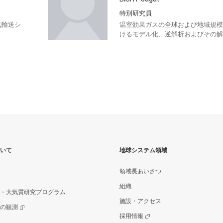
特別研究員
気輸送シ
温室効果ガスの全球および地域規模
けるモデル化、逆解析およびその解
いて
地球システム領域
領域長あいさつ
組織
・大気質研究プログラム
施設・アクセス
の観測
採用情報