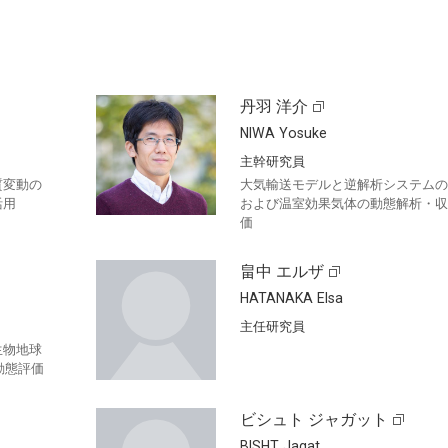
丹羽 洋介
NIWA Yosuke
主幹研究員
質変動の
大気輸送モデルと逆解析システムの
活用
および温室効果気体の動態解析・収
価
畠中 エルザ
HATANAKA Elsa
主任研究員
生物地球
動態評価
ビシュト ジャガット
BISHT Jagat