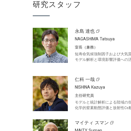
研究スタッフ
永島 達也
NAGASHIMA Tatsuya
室長（兼務）
短寿命気候強制因子および大気
モデル解析と環境影響評価への
仁科 一哉
NISHINA Kazuya
主任研究員
モデルと統計解析による陸域の
化学的窒素動態評価と放射性Cs
マイティ スマン
MAITY Suman